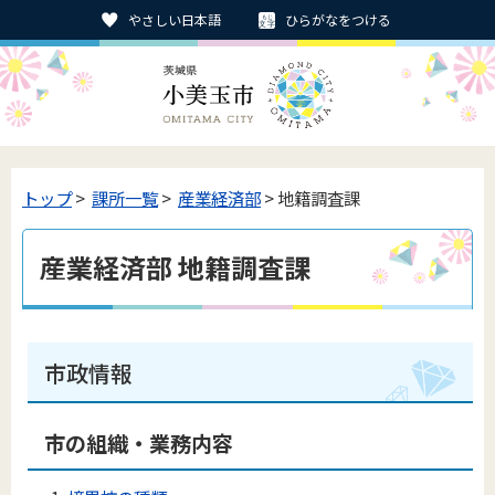
やさしい日本語
ひらがなをつける
トップ
>
課所一覧
>
産業経済部
> 地籍調査課
産業経済部 地籍調査課
市政情報
市の組織・業務内容