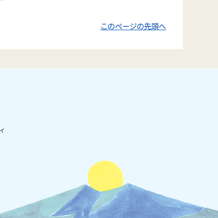
保健施設
このページの先頭へ
消防署
給食センター
水道施設
市営住宅
市営駐車場
文化ホール
ィ
博物館
図書館