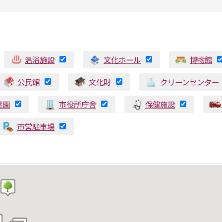
温浴施設
文化ホール
博物館
公民館
文化財
クリーンセンター
霊園
市役所庁舎
保健施設
市営駐車場