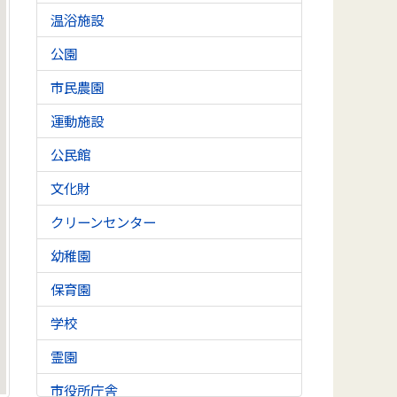
温浴施設
公園
市民農園
運動施設
公民館
文化財
クリーンセンター
幼稚園
保育園
学校
霊園
市役所庁舎