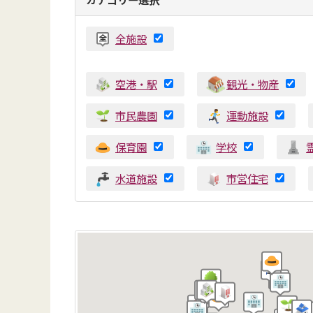
全施設
空港・駅
観光・物産
市民農園
運動施設
保育園
学校
水道施設
市営住宅