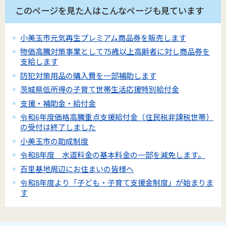
このページを見た人はこんなページも見ています
小美玉市元気再生プレミアム商品券を販売します
物価高騰対策事業として75歳以上高齢者に対し商品券を
支給します
防犯対策用品の購入費を一部補助します
茨城県低所得の子育て世帯生活応援特別給付金
支援・補助金・給付金
令和6年度価格高騰重点支援給付金（住民税非課税世帯）
の受付は終了しました
小美玉市の助成制度
令和8年度 水道料金の基本料金の一部を減免します。
百里基地周辺にお住まいの皆様へ
令和8年度より「子ども・子育て支援金制度」が始まりま
す