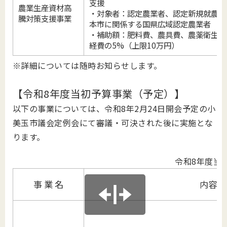
支援
農業生産資材高
・対象者：認定農業者、認定新規就農者
騰対策支援事業
本市に関係する国県広域認定農業者
・補助額：肥料費、農具費、農薬衛生費
経費の5%（上限10万円）
※詳細については随時お知らせします。
【令和8年度当初予算事業（予定）】
以下の事業については、令和8年2月24日開会予定の小
美玉市議会定例会にて審議・可決された後に実施とな
ります。
令和8年度当
事 業 名
内容