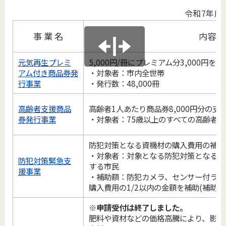
令和7年度
事 業 名
内容
元気再生プレミ
5,000円/冊にプレミアム分3,000円
アム付き商品券発
・対象者：市内全世帯
行事業
・発行数：48,000冊
高齢者支援商品
高齢者1人あたり商品券8,000円分の支
券発行事業
・対象者：75歳以上のすべての高齢者
防犯対策となる資機材の購入費用の補助
・対象者：対象となる防犯対策となる資
防犯対策緊急支
する市民
援事業
・補助額：防犯カメラ、センサー付ライ
購入費用の1/2以内の金額を補助(補助上
※申請受付は終了しました。
肥料や資材などの価格高騰により、影響