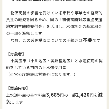
物価高騰の影響を受けている市民や事業者の経済的
負担の軽減を図るため、国の「
物価高騰対応重点支援
地方創生臨時交付金
」を活用し、水道料金の基本料金
の一部を減免します。
不要
なお、この減免措置についての手続きは
です
【
対象者
】
小美玉市（小川地区・美野里地区）と水道使用の契
約をしている市内の上水道使用者
（※官公庁施設は対象外になります。）
【
実施内容
】
3,685
2,420
減
上水道料金の基本料金
円の一部
円を
免
します