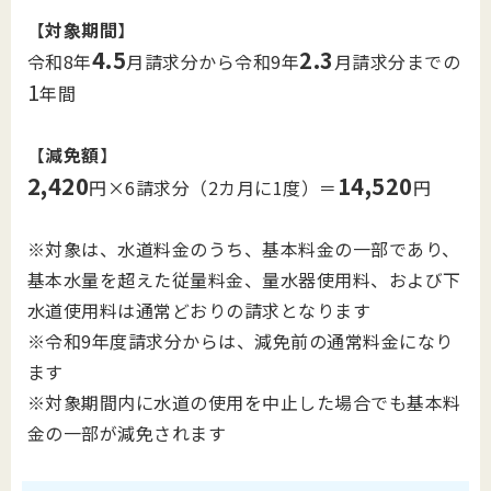
【
対象期間
】
4.5
2.3
令和8年
月請求分から令和9年
月請求分までの
1
年間
【
減免額
】
2,420
14,520
円×6請求分（2カ月に1度）＝
円
※対象は、水道料金のうち、基本料金の一部であり、
基本水量を超えた従量料金、量水器使用料、および下
水道使用料は通常どおりの請求となります
※令和9年度請求分からは、減免前の通常料金になり
ます
※対象期間内に水道の使用を中止した場合でも基本料
金の一部が減免されます