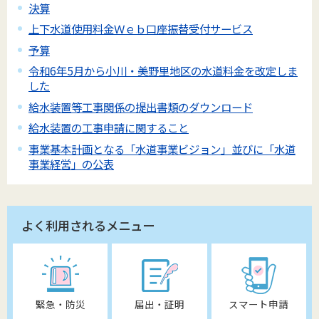
決算
上下水道使用料金Ｗｅｂ口座振替受付サービス
予算
令和6年5月から小川・美野里地区の水道料金を改定しま
した
給水装置等工事関係の提出書類のダウンロード
給水装置の工事申請に関すること
事業基本計画となる「水道事業ビジョン」並びに「水道
事業経営」の公表
よく利用されるメニュー
緊急・防災
届出・証明
スマート申請