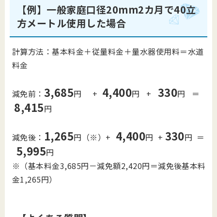
【例】一般家庭口径
20
mm
2
カ月で
40
立
方メートル使用した場合
計算方法：基本料金＋従量料金＋量水器使用料＝水道
料金
3,685
4,400
330
減免前：
円 +
円 +
円 ＝
8,415
円
1,265
4,400
330
減免後：
円（※）+
円 +
円 ＝
5,995
円
※（基本料金3,685円－減免額2,420円＝減免後基本料
金1,265円）