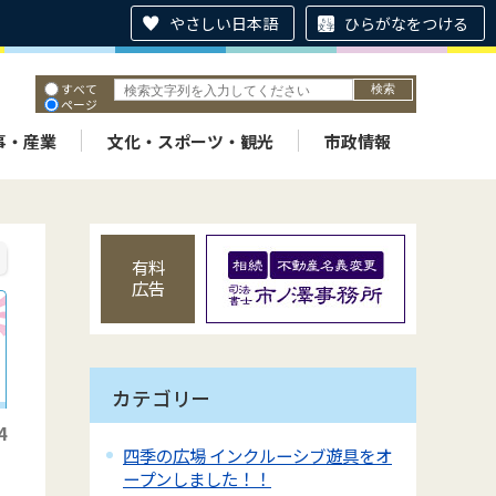
やさしい日本語
ひらがなをつける
すべて
ページ
PDF
ID
事・産業
文化・スポーツ・観光
市政情報
有料
広告
カテゴリー
4
四季の広場 インクルーシブ遊具をオ
ープンしました！！