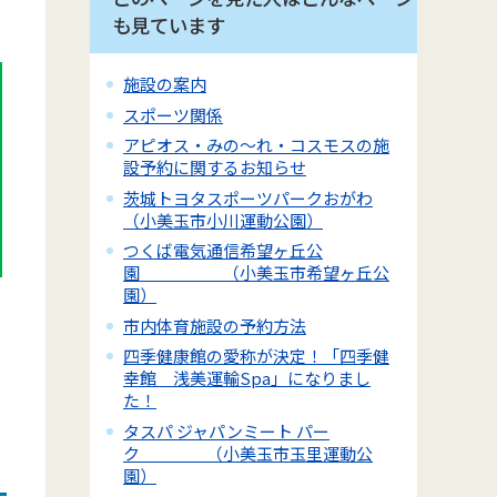
も見ています
施設の案内
スポーツ関係
アピオス・みの～れ・コスモスの施
設予約に関するお知らせ
茨城トヨタスポーツパークおがわ
（小美玉市小川運動公園）
つくば電気通信希望ヶ丘公
園 （小美玉市希望ヶ丘公
園）
市内体育施設の予約方法
四季健康館の愛称が決定！「四季健
幸館 浅美運輸Spa」になりまし
た！
タスパ ジャパンミート パー
ク （小美玉市玉里運動公
園）