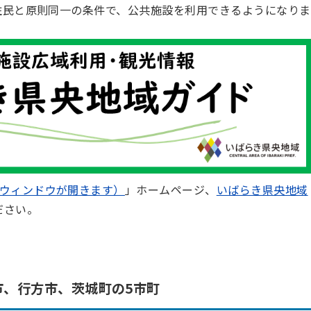
の住⺠と原則同⼀の条件で、公共施設を利⽤できるようになりま
ウィンドウが開きます）
」ホームページ、
いばらき県央地域
ださい。
市、⾏⽅市、茨城町の5市町