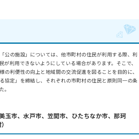
「公の施設」については、他市町村の住⺠が利⽤する際、利
⺠が利⽤できないようにしている場合があります。そこで、
様の利便性の向上と地域間の交流促進を図ることを目的に、
る協定」を締結し、それぞれの市町村の住⺠と原則同⼀の条
た。
⼩美⽟市、⽔⼾市、笠間市、ひたちなか市、那珂
村）