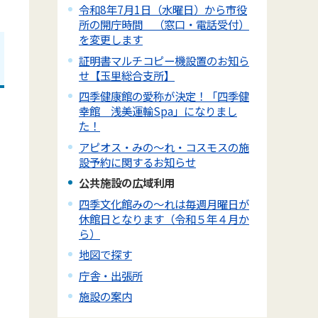
令和8年7月1日（水曜日）から市役
所の開庁時間 （窓口・電話受付）
を変更します
証明書マルチコピー機設置のお知ら
せ【玉里総合支所】
四季健康館の愛称が決定！「四季健
幸館 浅美運輸Spa」になりまし
た！
アピオス・みの～れ・コスモスの施
設予約に関するお知らせ
公共施設の広域利用
四季文化館みの～れは毎週月曜日が
休館日となります（令和５年４月か
ら）
地図で探す
庁舎・出張所
施設の案内