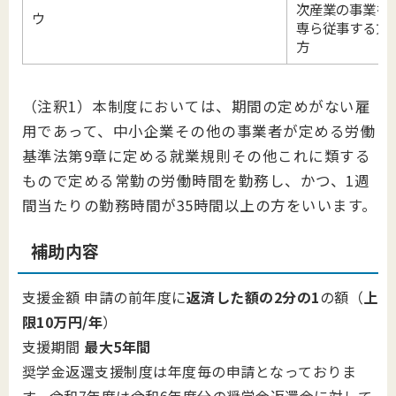
次産業の事業を
ウ
専ら従事する方
方
（注釈1）本制度においては、期間の定めがない雇
用であって、中小企業その他の事業者が定める労働
基準法第9章に定める就業規則その他これに類する
もので定める常勤の労働時間を勤務し、かつ、1週
間当たりの勤務時間が35時間以上の方をいいます。
補助内容
支援金額 申請の前年度に
返済した額の2分の1
の額（
上
限10万円/年
）
支援期間
最大5年間
奨学金返還支援制度は年度毎の申請となっておりま