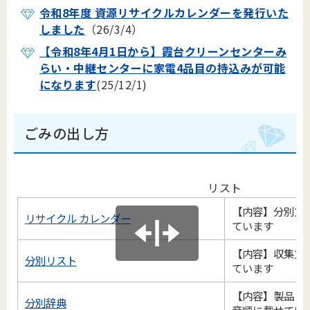
令和8年度 資源リサイクルカレンダーを発行いた
しました
（26/3/4）
【令和8年4月1日から】霞台クリーンセンターみ
らい・中継センターに家電4品目の持込みが可能
になります
(25/12/1)
ごみの出し方
リスト
【内容】分別方
リサイクル カレンダー
ています
【内容】収集方
分別リスト
ています
【内容】製品ご
分別辞典