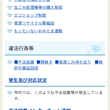
生ごみ処理機等の購入助成
エコショップ制度
資源リサイクル取組店
もったいないおみたま運動
違法行為等
■不法投棄
■野焼き
■資源ごみ持ち去り
■無
許可廃品回収
発生及び対応状況
市内では、このような不法投棄等が発生していま
す。