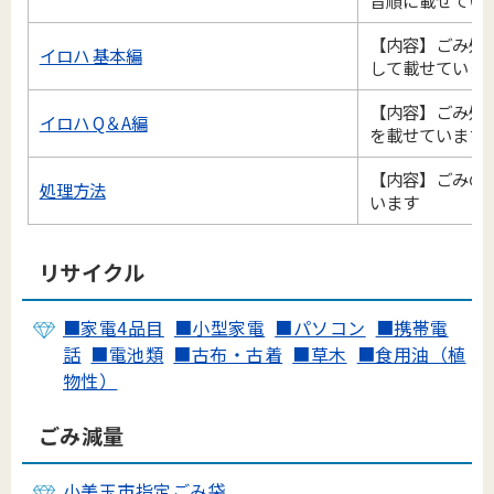
音順に載せてい
【内容】ごみ処
イロハ 基本編
して載せていま
【内容】ごみ処
イロハ Q＆A編
を載せています
【内容】ごみの
処理方法
います
リサイクル
■家電4品目
■小型家電
■パソコン
■携帯電
話
■電池類
■古布・古着
■草木
■食用油（植
物性）
ごみ減量
小美玉市指定ごみ袋