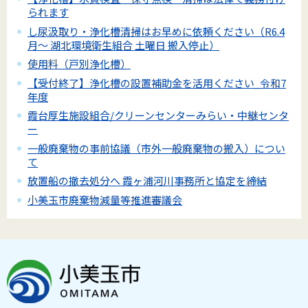
られます
し尿汲取り・浄化槽清掃はお早めに依頼ください（R6.4
月～ 湖北環境衛生組合 土曜日 搬入停止）
使用料（戸別浄化槽）
【受付終了】浄化槽の設置補助金を活用ください_令和7
年度
霞台厚生施設組合/クリーンセンターみらい・中継センタ
ー
一般廃棄物の事前協議（市外一般廃棄物の搬入）につい
て
放置船の撤去処分へ 霞ヶ浦河川事務所と協定を締結
小美玉市廃棄物減量等推進審議会