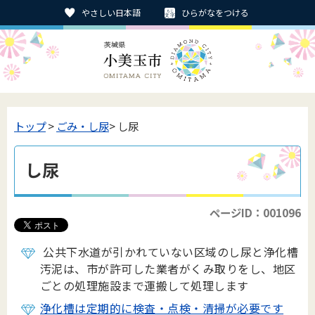
やさしい日本語
ひらがなをつける
トップ
>
ごみ・し尿
> し尿
し尿
ページID：001096
公共下水道が引かれていない区域のし尿と浄化槽
汚泥は、市が許可した業者がくみ取りをし、地区
ごとの処理施設まで運搬して処理します
浄化槽は定期的に検査・点検・清掃が必要です