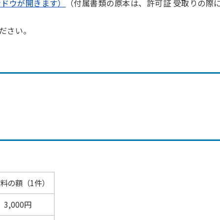
ドウが開きます）
（付属書類の原本は、許可証 受取りの際
ださい。
料の額（1件）
3,000円