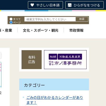
やさしい日本語
ひらがなをつける
すべて
ページ
PDF
ID
事・産業
文化・スポーツ・観光
市政情報
有料
広告
カテゴリー
2
ごみの日がわかるカレンダーがあり
ます！