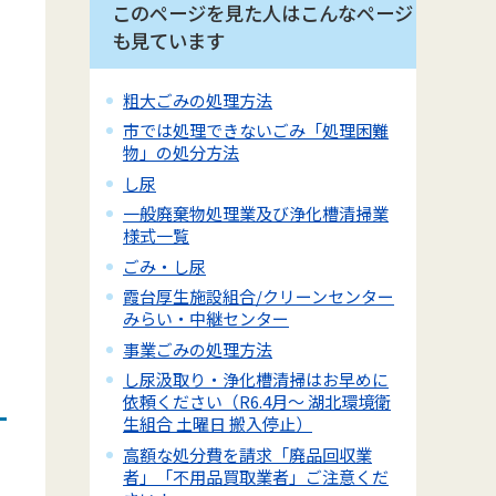
このページを見た人はこんなページ
も見ています
粗大ごみの処理方法
市では処理できないごみ「処理困難
物」の処分方法
し尿
一般廃棄物処理業及び浄化槽清掃業
様式一覧
ごみ・し尿
霞台厚生施設組合/クリーンセンター
みらい・中継センター
事業ごみの処理方法
し尿汲取り・浄化槽清掃はお早めに
依頼ください（R6.4月～ 湖北環境衛
生組合 土曜日 搬入停止）
高額な処分費を請求「廃品回収業
者」「不用品買取業者」ご注意くだ