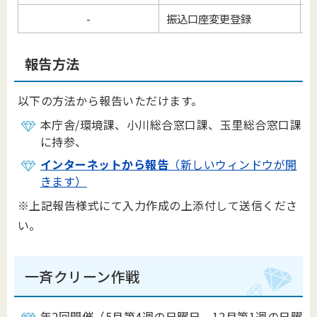
-
振込口座変更登録
報
報告方法
以下の方法から報告いただけます。
本庁舎/環境課、小川総合窓口課、玉里総合窓口課
に持参、
インターネットから報告
（新しいウィンドウが開
きます）
※上記報告様式にて入力作成の上添付して送信くださ
い。
一斉クリーン作戦
年2回開催（5月第4週の日曜日、12月第1週の日曜