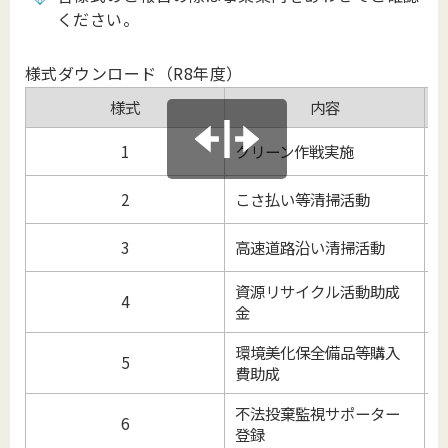
ください。
様式ダウンロード（R8年度）
様式
内容
1
クリーン作戦実施
2
こさ払い等清掃活動
3
高速道路沿い清掃活動
資源リサイクル活動助成
4
金
環境美化保全備品等購入
5
費助成
不法投棄監視サポーター
6
登録