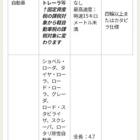
自動車
トレーラ
等
なし
1
↑固定資産
最高速度：
四輪以上ま
税の課税対
時速35キロ
たはカタピ
象から軽自
メートル未
ラ仕様
動車税の課
満
税対象に変
1
わります
ショベル・
ローダ、タ
イヤ・ロー
ラ、ロー
ド・ロー
ラ、グレー
ダ、
ロード・ス
タビライ
ザ、スクレ
ーパ、ロー
タリ除雪自
全長 ：4.7
動車、