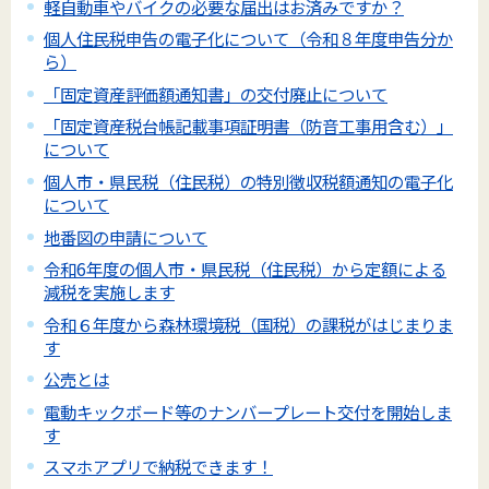
軽自動車やバイクの必要な届出はお済みですか？
個人住民税申告の電子化について（令和８年度申告分か
ら）
「固定資産評価額通知書」の交付廃止について
「固定資産税台帳記載事項証明書（防音工事用含む）」
について
個人市・県民税（住民税）の特別徴収税額通知の電子化
について
地番図の申請について
令和6年度の個人市・県民税（住民税）から定額による
減税を実施します
令和６年度から森林環境税（国税）の課税がはじまりま
す
公売とは
電動キックボード等のナンバープレート交付を開始しま
す
スマホアプリで納税できます！