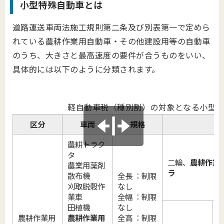
小型特殊自動車とは
道路運送車両法施工規則第二条及び別表第一で定めら
れている農耕作業用自動車・その他建設用等の自動車
のうち、大きさと最高速度の要件が合うものをいい、
具体的には以下のように分類されます。
軽自動車税（種別割）の対象となる小型
区分
車両
規格
農耕トラク
タ
二輪、
農耕作業
農業用薬剤
ラ
散布機
全長 ：制限
刈取脱穀作
なし
業車
全幅 ：制限
田植機
なし
農耕作業用
農耕作業用
全高 ：制限