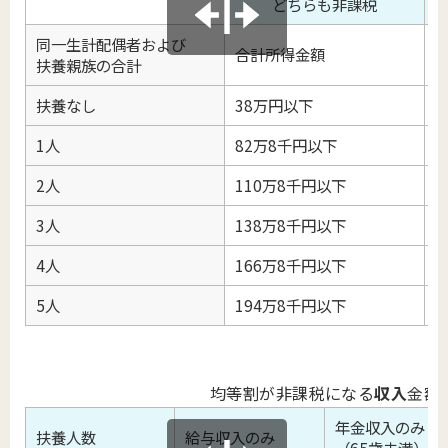
どちらも非課税
同一生計配偶者および
合計所得金額
扶養親族の合計
扶養なし
38万円以下
4
1人
82万8千円以下
1
2人
110万8千円以下
1
3人
138万8千円以下
1
4人
166万8千円以下
2
5人
194万8千円以下
2
均等割が非課税になる
収入
金額
年金収入のみ
扶養人数
給与収入のみ