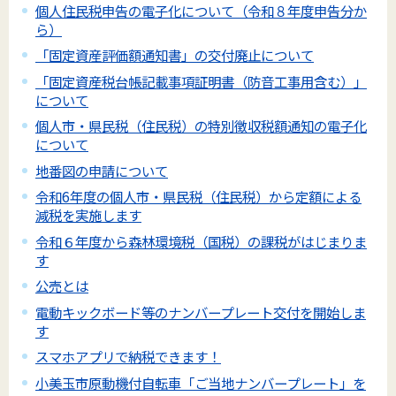
個人住民税申告の電子化について（令和８年度申告分か
ら）
「固定資産評価額通知書」の交付廃止について
「固定資産税台帳記載事項証明書（防音工事用含む）」
について
個人市・県民税（住民税）の特別徴収税額通知の電子化
について
地番図の申請について
令和6年度の個人市・県民税（住民税）から定額による
減税を実施します
令和６年度から森林環境税（国税）の課税がはじまりま
す
公売とは
電動キックボード等のナンバープレート交付を開始しま
す
スマホアプリで納税できます！
小美玉市原動機付自転車「ご当地ナンバープレート」を