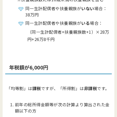
同一生計配偶者や扶養親族が
いない
場合：
38万円
同一生計配偶者や扶養親族が
いる
場合：
（同一生計配偶者+扶養親族数+1）×28万
円+26万8千円
年税額が6,000円
「均等割」は
課税
ですが、「所得割」は
非課税
です。
前年の総所得金額等が次の計算より算出された金
額以下の方