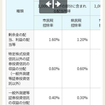
1,000万円以下の部分に含まれ
1,0
種類
る配当所得
市民税
県民税
市
控除率
控除率
控
剰余金の配
当、利益の配
1.60%
1.20%
当等
特定株式投資
信託以外の証
券投資信託の
収益の分配
0.80%
0.60%
（一般外貨建
等証券投資信
託以外）
一般外貨建等
証券投資信託
0.40%
0.30%
の収益の分配