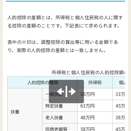
人的控除の差額とは、所得税と個人住民税の人に関す
る控除の差額のことです。下記表にて求められます。
表中の※印は、調整控除の算出等に用いる金額であ
り、実際の人的控除の差額とは一致しません。
所得税と個人住民税の人的控除額の
人的控除の種類
所得税
個人
一般扶養
38万円
33万円
特定扶養
63万円
45万円
扶養
老人扶養
48万円
38万円
同居老親等
58万円
45万円