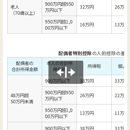
900万円超950
老人
32万円
26万円
万円以下
（70歳以上）
950万円超1,0
16万円
13万円
00万円以下
配偶者特別控除
の人的控除の差
配偶者の
本人の合計所
所得税
個人
合計所得金額
得金額
900万円以下
38万円
33万円
900万円超950
48万円超
26万円
22万円
万円以下
50万円未満
950万円超1,0
13万円
11万円
00万円以下
900万円以下
38万円
33万円