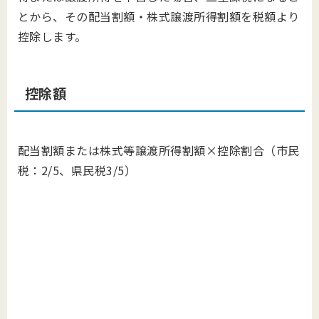
とから、その配当割額・株式譲渡所得割額を税額より
控除します。
控除額
配当割額または株式等譲渡所得割額×控除割合（市民
税：2/5、県民税3/5）