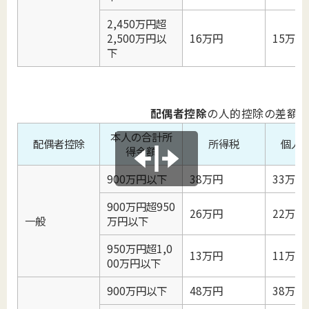
2,450万円超
2,500万円以
16万円
15万円
下
配偶者控除
の人的控除の差額
本人の合計所
配偶者控除
所得税
個人
得金額
900万円以下
38万円
33万円
900万円超950
26万円
22万円
一般
万円以下
950万円超1,0
13万円
11万円
00万円以下
900万円以下
48万円
38万円