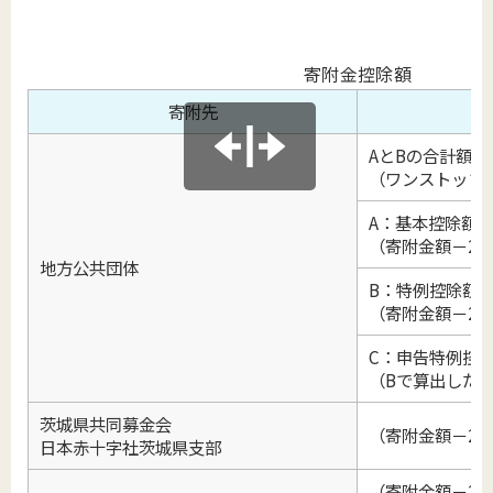
寄附金控除額
寄附先
AとBの合計額
（ワンストップ特
A：基本控除額
（寄附金額－2,0
地方公共団体
B：特例控除額
（寄附金額－2,
C：申告特例控
（Bで算出した
茨城県共同募金会
（寄附金額－2,0
日本赤十字社茨城県支部
（寄附金額－2,