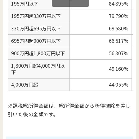
195万円以下
84.895%
8
195万円超330万円以下
79.790%
7
330万円超695万円以下
69.580%
6
695万円超900万円以下
66.517%
6
900万円超1,800万円以下
56.307%
1,800万円超4,000万円以
49.160%
5
下
4,000万円超
44.055%
※課税総所得金額は、総所得金額から所得控除を差し
引いた後の金額です。