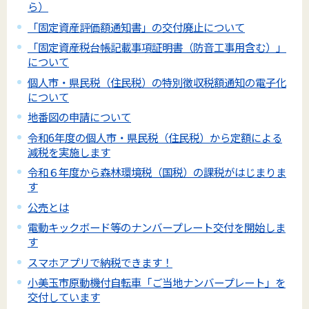
ら）
「固定資産評価額通知書」の交付廃止について
「固定資産税台帳記載事項証明書（防音工事用含む）」
について
個人市・県民税（住民税）の特別徴収税額通知の電子化
について
地番図の申請について
令和6年度の個人市・県民税（住民税）から定額による
減税を実施します
令和６年度から森林環境税（国税）の課税がはじまりま
す
公売とは
電動キックボード等のナンバープレート交付を開始しま
す
スマホアプリで納税できます！
小美玉市原動機付自転車「ご当地ナンバープレート」を
交付しています