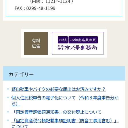
（
内線
：
1121〜1124
）
FAX：
0299-48-1199
有料
広告
カテゴリー
軽自動車やバイクの必要な届出はお済みですか？
個人住民税申告の電子化について（令和８年度申告分か
ら）
「固定資産評価額通知書」の交付廃止について
「固定資産税台帳記載事項証明書（防音工事用含む）」
について