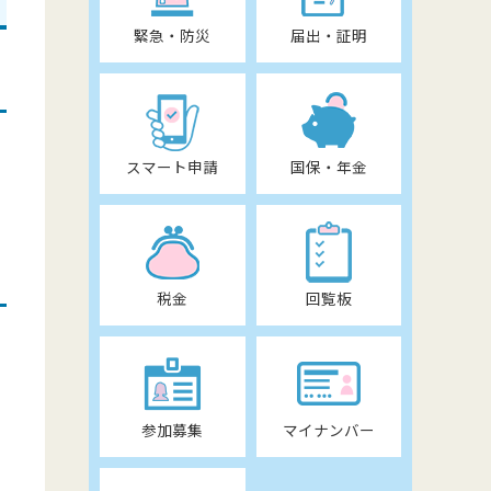
緊急・防災
届出・証明
スマート申請
国保・年金
税金
回覧板
参加募集
マイナンバー