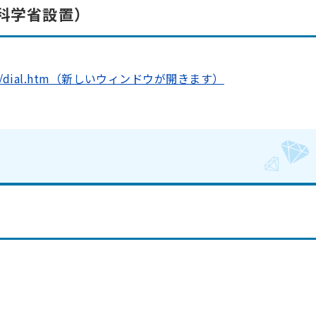
部科学省設置）
/detail/dial.htm（新しいウィンドウが開きます）