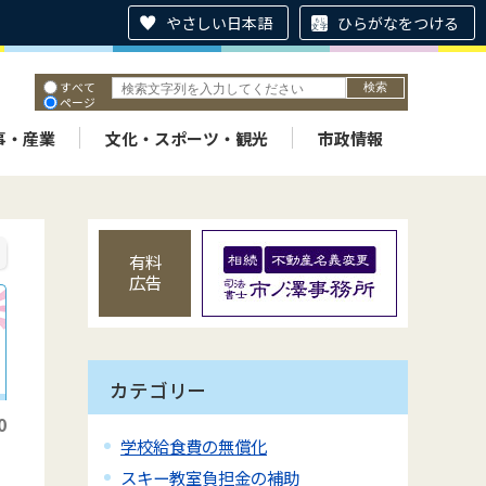
やさしい日本語
ひらがなをつける
すべて
ページ
PDF
ID
事・産業
文化・スポーツ・観光
市政情報
有料
広告
カテゴリー
0
学校給食費の無償化
スキー教室負担金の補助