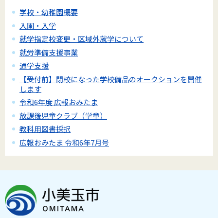
学校・幼稚園概要
入園・入学
就学指定校変更・区域外就学について
就労準備支援事業
通学支援
【受付前】閉校になった学校備品のオークションを開催
します
令和6年度 広報おみたま
放課後児童クラブ（学童）
教科用図書採択
広報おみたま 令和6年7月号