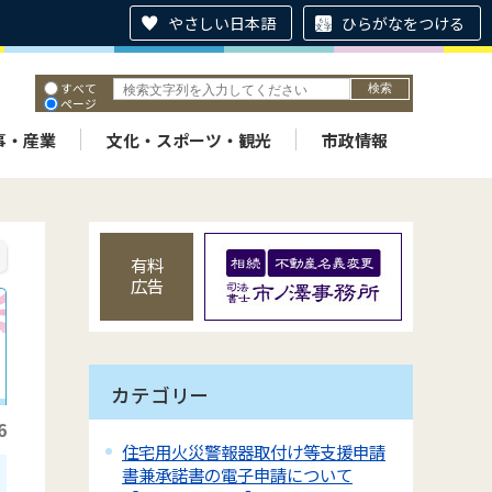
やさしい日本語
ひらがなをつける
すべて
ページ
PDF
ID
事・産業
文化・スポーツ・観光
市政情報
有料
広告
カテゴリー
6
住宅用火災警報器取付け等支援申請
書兼承諾書の電子申請について