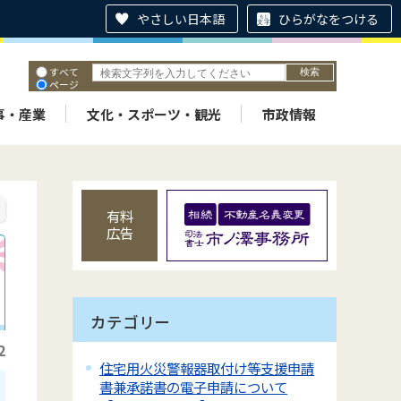
やさしい日本語
ひらがなをつける
すべて
ページ
PDF
ID
事・産業
文化・スポーツ・観光
市政情報
有料
広告
カテゴリー
2
住宅用火災警報器取付け等支援申請
書兼承諾書の電子申請について