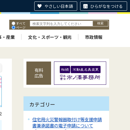
やさしい日本語
ひらがなをつける
すべて
ページ
PDF
ID
事・産業
文化・スポーツ・観光
市政情報
有料
広告
カテゴリー
2
住宅用火災警報器取付け等支援申請
書兼承諾書の電子申請について