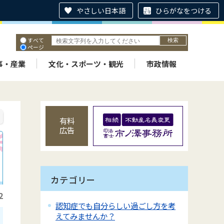
やさしい日本語
ひらがなをつける
すべて
ページ
PDF
ID
事・産業
文化・スポーツ・観光
市政情報
有料
広告
カテゴリー
2
認知症でも自分らしい過ごし方を考
えてみませんか？