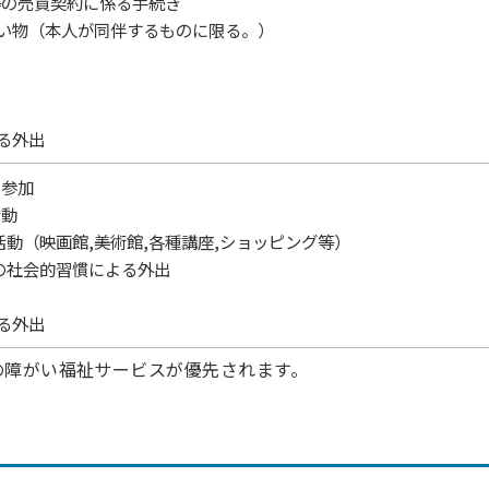
等の売買契約に係る手続き
い物（本人が同伴するものに限る。）
る外出
の参加
活動
活動（映画館,美術館,各種講座,ショッピング等）
等の社会的習慣による外出
る外出
の障がい福祉サービスが優先されます。