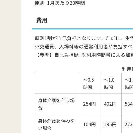
原則 1月あたり20時間
費用
原則1割が自己負担となります。ただし、生
※交通費、入場料等の通常利用者が負担すべ
【参考】自己負担額 ※利用時間帯による加
利用
～0.5
～1.0
～1.
時間
時間
時
身体介護を 伴う場
254円
402円
58
合
身体介護を 伴わな
104円
195円
27
い場合