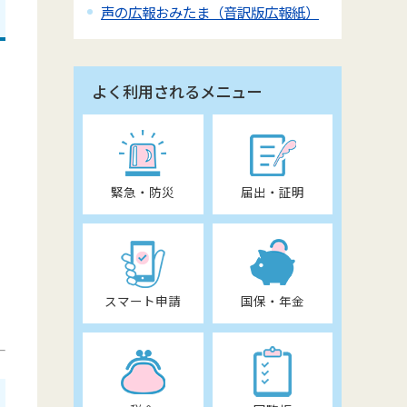
声の広報おみたま（音訳版広報紙）
よく利用されるメニュー
緊急・防災
届出・証明
スマート申請
国保・年金