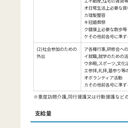
エ不動産,住宅の賃貸
オ日常生活上必要な買
カ理髪整容
キ冠婚葬祭
ク健康上必要な散歩等
ケその他前各号に準ず
(2)社会参加のための
ア各種行事,研修会へ
外出
イ就職,就学のための
ウ余暇,スポーツ,文化
エ参拝,礼拝,墓参り
オボランティア活動
カその他前各号に準ず
※重度訪問介護,同行援護又は行動援護など
支給量