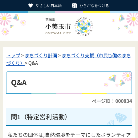
やさしい日本語
ひらがなをつける
トップ
>
まちづくり計画
>
まちづくり支援（市民協働のまち
づくり）
> Q&A
Q&A
ページID：000834
問1（特定営利活動）
私たちの団体は,自然環境をテーマにしたボランティア