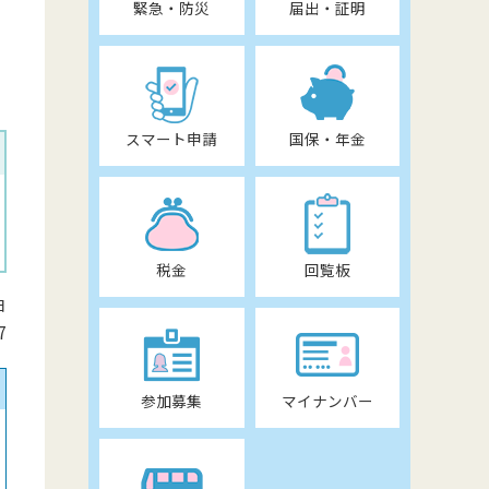
緊急・防災
届出・証明
スマート申請
国保・年金
税金
回覧板
日
7
参加募集
マイナンバー