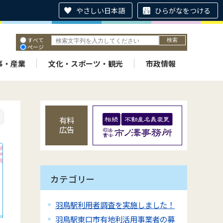
やさしい日本語
ひらがなをつける
すべて
ページ
PDF
ID
事・産業
文化・スポーツ・観光
市政情報
有料
広告
カテゴリー
羽鳥駅利用者調査を実施しました！
羽鳥駅東口市有地利活用事業者の募