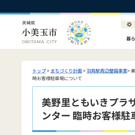
暮
トップ
>
まちづくり計画
>
羽鳥駅周辺整備事業
>
時お客様駐車場について
美野里ともいきプラ
ンター 臨時お客様駐