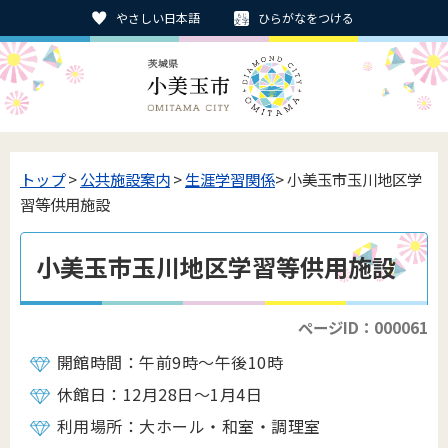
やさしい日本語
ひらがなをつける
トップ
>
公共施設案内
>
生涯学習関係
> 小美玉市玉川地区学
習等供用施設
小美玉市玉川地区学習等供用施設
ページID：000061
開館時間：午前9時～午後10時
休館日：12月28日～1月4日
利用場所：大ホール・和室・調理室