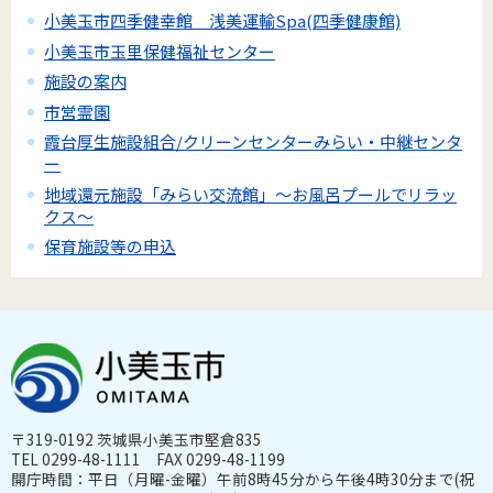
小美玉市四季健幸館 浅美運輸Spa(四季健康館)
小美玉市玉里保健福祉センター
施設の案内
市営霊園
霞台厚生施設組合/クリーンセンターみらい・中継センタ
ー
地域還元施設「みらい交流館」～お風呂プールでリラッ
クス～
保育施設等の申込
〒319-0192 茨城県小美玉市堅倉835
TEL 0299-48-1111 FAX 0299-48-1199
開庁時間：平日（月曜-金曜）午前8時45分から午後4時30分まで(祝