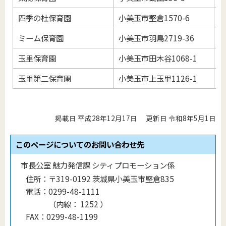
四季の杜保育園
小美玉市堅倉1570-6
0
ミーム保育園
小美玉市羽鳥2719-36
0
玉里保育園
小美玉市田木谷1068-1
0
玉里第二保育園
小美玉市上玉里1126-1
0
掲載日 平成28年12月17日
更新日 令和8年5月1日
このページについてのお問い合わせ先
市長公室 魅力発信課 シティプロモーション係
住所：
〒319-0192 茨城県小美玉市堅倉835
電話：
0299-48-1111
（
内線
：
1252
）
FAX：
0299-48-1199