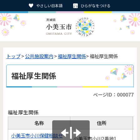
やさしい日本語
ひらがなをつける
トップ
>
公共施設案内
>
福祉厚生関係
> 福祉厚生関係
福祉厚生関係
ページID：000077
福祉厚生関係
名称
住所
小美玉市小川保健相談セ
小美玉市小川2番地1
0