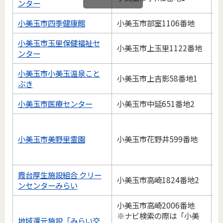
ンター
小美玉市四季健康館
小美玉市部室1106番地
0
小美玉市玉里保健福祉セ
小美玉市上玉里1122番地
0
ンター
小美玉市小美玉温泉こと
小美玉市上吉影58番地1
0
ぶき
小美玉市医療センター
小美玉市中延651番地2
0
小美玉市美野里霊園
小美玉市花野井599番地
0
霞台厚生施設組合 クリー
小美玉市高崎1824番地2
0
ンセンターみらい
小美玉市高崎2006番地
※ナビ検索の際は「小美
地域還元施設「みらい交