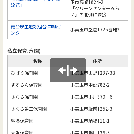
玉市高崎1824-2」
0
流館」
「クリーンセンターみら
い」の北側に隣接
霞台厚生施設組合 中継セ
小美玉市堅倉1725番地2
0
ンター
私立保育所(園)
名称
住所
ひばり保育園
小美玉市山野1237-38
0
すずらん保育園
小美玉市中延782-2
0
さくら保育園
小美玉市小川370－6
0
さくら第二保育園
小美玉市飯前1252-3
0
納場保育園
小美玉市納場111-1
0
太陽保育園
小美玉市鶴田136-5
0