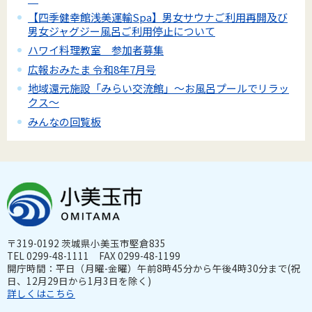
【四季健幸館浅美運輸Spa】男女サウナご利用再開及び
男女ジャグジー風呂ご利用停止について
ハワイ料理教室 参加者募集
広報おみたま 令和8年7月号
地域還元施設「みらい交流館」～お風呂プールでリラッ
クス～
みんなの回覧板
〒319-0192 茨城県小美玉市堅倉835
TEL 0299-48-1111 FAX 0299-48-1199
開庁時間：平日（月曜-金曜）午前8時45分から午後4時30分まで(祝
日、12月29日から1月3日を除く)
詳しくはこちら