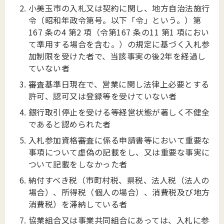
小美玉市の入札又は契約に関し、地方自治法施行
令（昭和年政令第号。以下「令」という。）第
167 条の4 第2 項（令第167 条の11 第1 項におい
て準用する場合を含む。）の規定に基づく入札参
加制限を受けた者で、当該事実の後2年を経過し
ていない者
審査基準日現在で、営業に関し法律上必要とする
許可、認可又は登録等を受けていない者
銀行取引停止を受ける等経営状態が著しく不健全
であると認められた者
入札参加資格審査に係る申請書等において重要な
事項について虚偽の記載をし、又は重要な事実に
ついて記載をしなかった者
納付すべき税（市町村税、県税、法人税（法人の
場合）、所得税（個人の場合）、消費税及び地方
消費税）を滞納している者
協業組合又は事業共同組合にあっては、入札に参