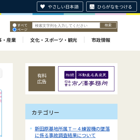
やさしい日本語
ひらがなをつける
すべて
ページ
PDF
ID
事・産業
文化・スポーツ・観光
市政情報
有料
広告
カテゴリー
新田原基地所属Ｔ－４練習機の墜落
に係る事故調査結果について