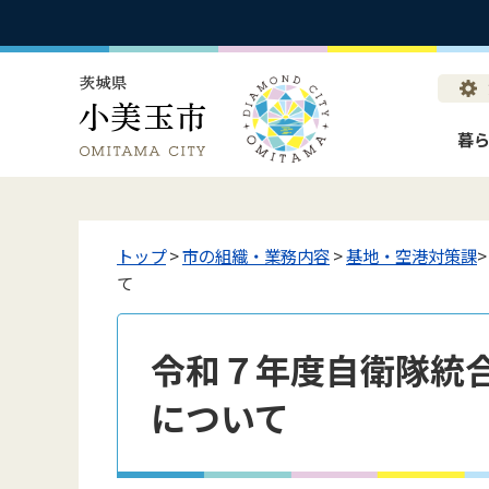
暮
トップ
>
市の組織・業務内容
>
基地・空港対策課
て
令和７年度自衛隊統
について