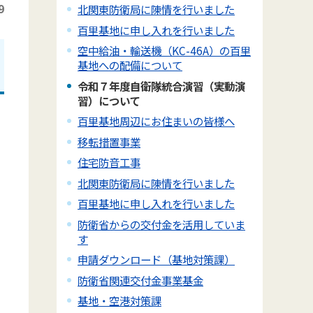
9
北関東防衛局に陳情を行いました
百里基地に申し入れを行いました
空中給油・輸送機（KC-46A）の百里
基地への配備について
令和７年度自衛隊統合演習（実動演
習）について
百里基地周辺にお住まいの皆様へ
移転措置事業
住宅防音工事
北関東防衛局に陳情を行いました
百里基地に申し入れを行いました
防衛省からの交付金を活用していま
す
申請ダウンロード（基地対策課）
防衛省関連交付金事業基金
基地・空港対策課