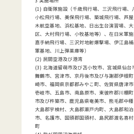
3 実施場所
(1) 自衛隊施設（千歳飛行場、三沢飛行場
小松飛行場、美保飛行場、築城飛行場、芦屋
木航空基地、浜松基地、日出生台演習場、大
区、大村飛行場、小牧基地等）、在日米軍施
嘉手納飛行場、三沢対地射爆撃場、伊江島補
軍基地、川上弾薬庫等）
(2) 民間空港及び港湾
(3) 北海道留萌市及び苫小牧市、宮城県仙
舞鶴市、宮津市、京丹後市及び与謝郡伊根町
崎市、福岡県京都郡みやこ町、佐賀県唐津市
壱岐市、五島市、南島原市、東彼杵郡川棚町
市及び杵築市、鹿児島県奄美市、熊毛郡中種
大島郡宇検村、大島郡瀬戸内町、大島郡和泊
市、名護市、国頭郡国頭村、島尻郡渡名喜村
町