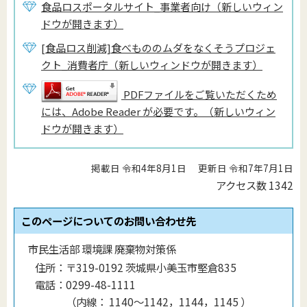
食品ロスポータルサイト_事業者向け（新しいウィン
ドウが開きます）
[食品ロス削減]食べもののムダをなくそうプロジェ
クト_消費者庁（新しいウィンドウが開きます）
PDFファイルをご覧いただくため
には、Adobe Reader が必要です。（新しいウィン
ドウが開きます）
掲載日 令和4年8月1日
更新日 令和7年7月1日
アクセス数
1342
このページについてのお問い合わせ先
市民生活部 環境課 廃棄物対策係
住所：
〒319-0192 茨城県小美玉市堅倉835
電話：
0299-48-1111
（
内線
：
1140〜1142，1144，1145
）