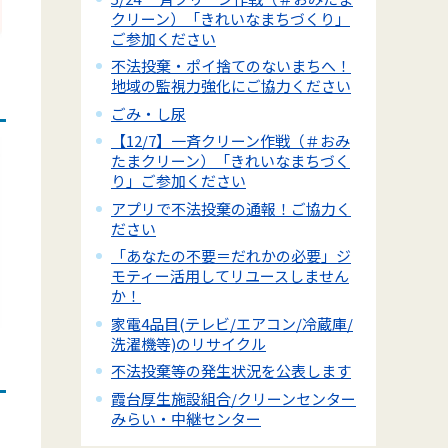
クリーン）「きれいなまちづくり」
ご参加ください
不法投棄・ポイ捨てのないまちへ！
地域の監視力強化にご協力ください
ごみ・し尿
【12/7】一斉クリーン作戦（＃おみ
たまクリーン）「きれいなまちづく
り」ご参加ください
アプリで不法投棄の通報！ご協力く
ださい
「あなたの不要＝だれかの必要」ジ
モティー活用してリユースしません
か！
家電4品目(テレビ/エアコン/冷蔵庫/
洗濯機等)のリサイクル
不法投棄等の発生状況を公表します
霞台厚生施設組合/クリーンセンター
みらい・中継センター