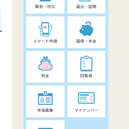
緊急・防災
届出・証明
スマート申請
国保・年金
税金
回覧板
参加募集
マイナンバー