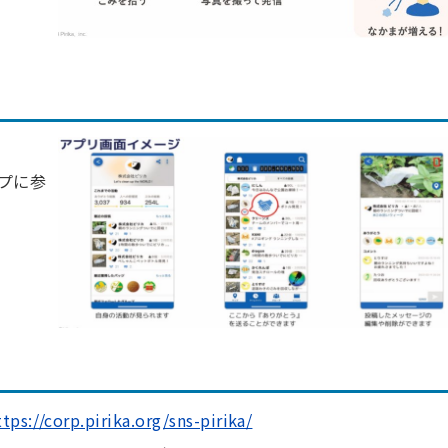
プに参
ttps://corp.pirika.org/sns-pirika/