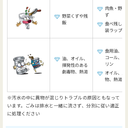
肉魚・野菜
ず
野菜くずや残
飯
食べ残し、
装ラップ et
食用油、ア
コール、ガ
油、オイル、
リン
揮発性のある
劇毒物、熱湯
オイル、劇
物、熱湯 et
※汚水の中に異物が混じりトラブルの原因ともなって
います。
ごみは排水と一緒に流さず、分別に従い適正
に処理ください