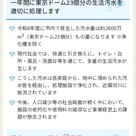
一年間に東京ドーム23個分の生活汚水を
適切に処理します
令和6年度に市内で発生した汚水量は約2800万
3
m
（東京ドーム23個分）もの量になります ※浄
化槽を除く
現代社会では、快適と引き換えに、トイレ・台
所・風呂・洗面台等を通じて、多量の生活汚水が
生じます
こうした汚水は各家庭から、地中に埋められた汚
水管を経由し、処理施設で浄化され、近隣河川に
放流されています
今後、人口減少等の社会局面が続く中において、
施設の老朽化や使用料の減収など事業経営上の課
題が懸念されます