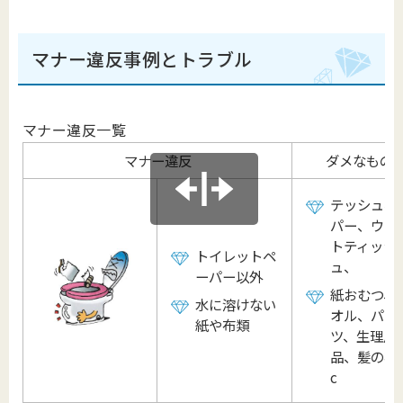
マナー違反事例とトラブル
マナー違反一覧
マナー違反
ダメなもの
テッシュペ
パー、ウェ
トティッシ
トイレットペ
ュ、
ーパー以外
紙おむつ、
水に溶けない
オル、パン
紙や布類
ツ、生理用
品、髪の毛 
c