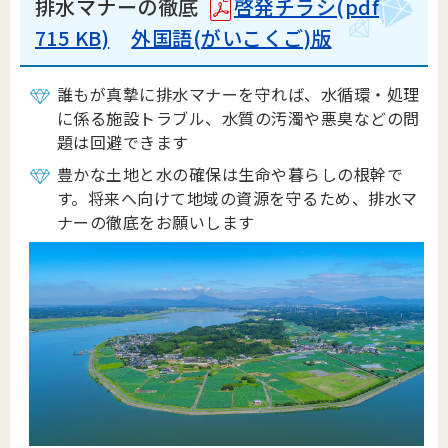
排水マナーの徹底
啓発チラシ(pdf
715 KB)
外国語(がいこくご)版
誰もが真摯に排水マナーを守れば、水循環・処理
に係る施設トラブル、水質の汚濁や悪臭などの問
題は回避できます
豊かな土地と水の確保は生命や暮らしの根幹で
す。
将来へ向けて地域の資源を守るため、排水マ
ナーの徹底をお願いします