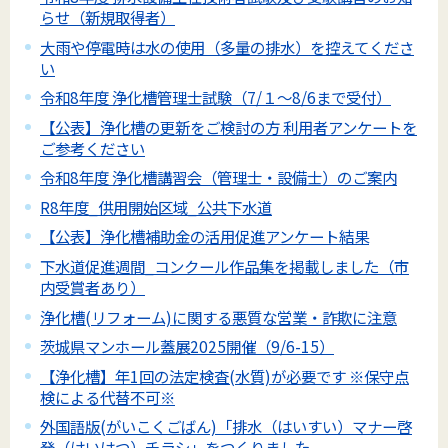
らせ（新規取得者）
大雨や停電時は水の使用（多量の排水）を控えてくださ
い
令和8年度 浄化槽管理士試験（7/１～8/6まで受付）
【公表】浄化槽の更新をご検討の方 利用者アンケートを
ご参考ください
令和8年度 浄化槽講習会（管理士・設備士）のご案内
R8年度_供用開始区域_公共下水道
【公表】浄化槽補助金の活用促進アンケート結果
下水道促進週間_コンクール作品集を掲載しました（市
内受賞者あり）
浄化槽(リフォーム)に関する悪質な営業・詐欺に注意
茨城県マンホール蓋展2025開催（9/6-15）
【浄化槽】年1回の法定検査(水質)が必要です ※保守点
検による代替不可※
外国語版(がいこくごばん)「排水（はいすい）マナー啓
発（けいはつ）チラシ」をつくりました