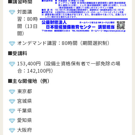
■
講習時間
対面講
習：80時
間（13日
間）
オンデマンド講習：80時間（期間選択制）
■
受講料
153,400円（設備士資格保有者で一部免除の場
合：142,100円）
■
主な開催地（例）
東京都
宮城県
千葉県
愛知県
大阪府