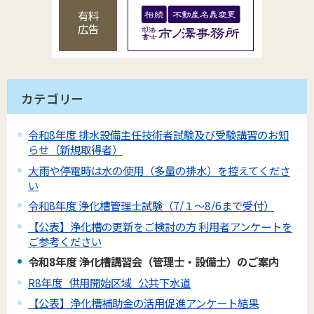
有料
広告
カテゴリー
令和8年度 排水設備主任技術者試験及び受験講習のお知
らせ（新規取得者）
大雨や停電時は水の使用（多量の排水）を控えてくださ
い
令和8年度 浄化槽管理士試験（7/１～8/6まで受付）
【公表】浄化槽の更新をご検討の方 利用者アンケートを
ご参考ください
令和8年度 浄化槽講習会（管理士・設備士）のご案内
R8年度_供用開始区域_公共下水道
【公表】浄化槽補助金の活用促進アンケート結果