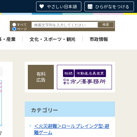
やさしい日本語
ひらがなをつける
すべて
ページ
PDF
ID
事・産業
文化・スポーツ・観光
市政情報
有料
広告
カテゴリー
＜火災避難＞ロールプレイング型-避
難ゲーム
7