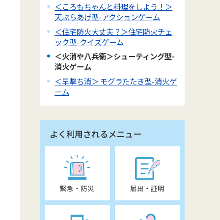
＜ころもちゃんと料理をしよう！＞
天ぷらあげ型-アクションゲーム
＜住宅防火大丈夫？＞住宅防火チェ
ック型-クイズゲーム
＜火消や八兵衛＞シューティング型-
消火ゲーム
＜早撃ち消＞ モグラたたき型-消火ゲ
ーム
よく利用されるメニュー
緊急・防災
届出・証明