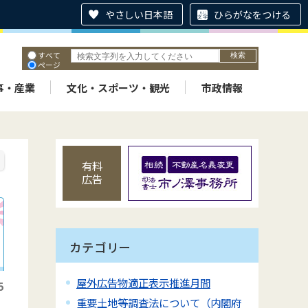
やさしい日本語
ひらがなをつける
すべて
ページ
PDF
ID
事・産業
文化・スポーツ・観光
市政情報
有料
広告
カテゴリー
屋外広告物適正表示推進月間
5
重要土地等調査法について（内閣府