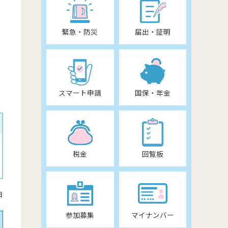
緊急・防災
届出・証明
スマート申請
国保・年金
税金
回覧板
日
参加募集
マイナンバー