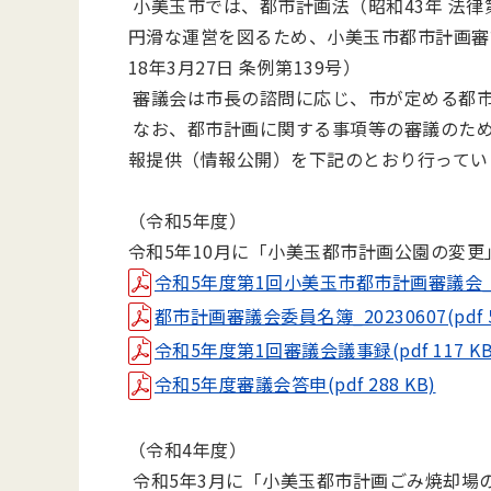
小美玉市では、都市計画法（昭和43年 法律
円滑な運営を図るため、小美玉市都市計画審
18年3月27日 条例第139号）
審議会は市長の諮問に応じ、市が定める都市
なお、都市計画に関する事項等の審議のた
報提供（情報公開）を下記のとおり行ってい
（令和5年度）
令和5年10月に「小美玉都市計画公園の変更
令和5年度第1回小美玉市都市計画審議会_議事次
都市計画審議会委員名簿_20230607(pdf 5
令和5年度第1回審議会議事録(pdf 117 KB
令和5年度審議会答申(pdf 288 KB)
（令和4年度）
令和5年3月に「小美玉都市計画ごみ焼却場