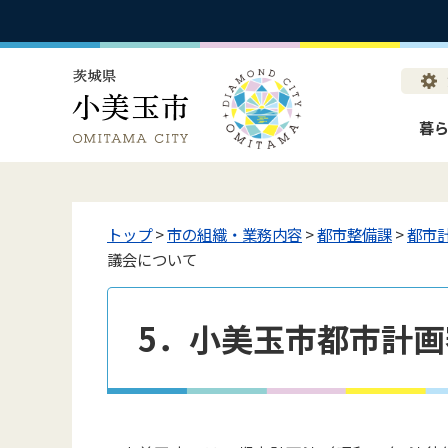
暮
トップ
>
市の組織・業務内容
>
都市整備課
>
都市
議会について
5．小美玉市都市計