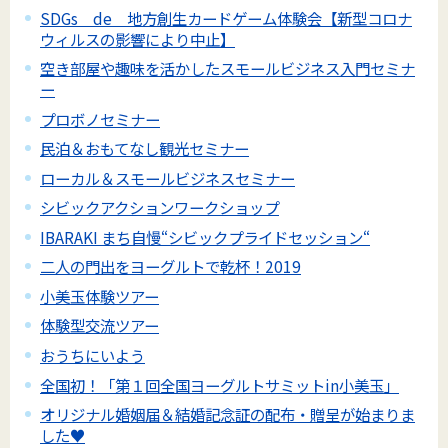
SDGs de 地方創生カードゲーム体験会【新型コロナ
ウィルスの影響により中止】
空き部屋や趣味を活かしたスモールビジネス入門セミナ
ー
プロボノセミナー
民泊＆おもてなし観光セミナー
ローカル＆スモールビジネスセミナー
シビックアクションワークショップ
IBARAKI まち自慢“シビックプライドセッション“
二人の門出をヨーグルトで乾杯！2019
小美玉体験ツアー
体験型交流ツアー
おうちにいよう
全国初！「第１回全国ヨーグルトサミットin小美玉」
オリジナル婚姻届＆結婚記念証の配布・贈呈が始まりま
した♥