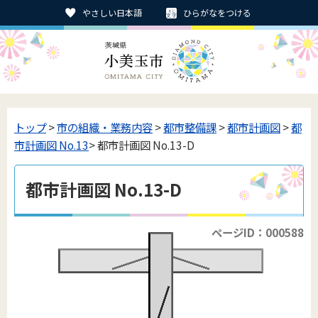
やさしい日本語
ひらがなをつける
トップ
>
市の組織・業務内容
>
都市整備課
>
都市計画図
>
都
市計画図 No.13
> 都市計画図 No.13-D
都市計画図 No.13-D
ページID：000588