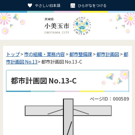
やさしい日本語
ひらがなをつける
トップ
>
市の組織・業務内容
>
都市整備課
>
都市計画図
>
都
市計画図 No.13
> 都市計画図 No.13-C
都市計画図 No.13-C
ページID：000589