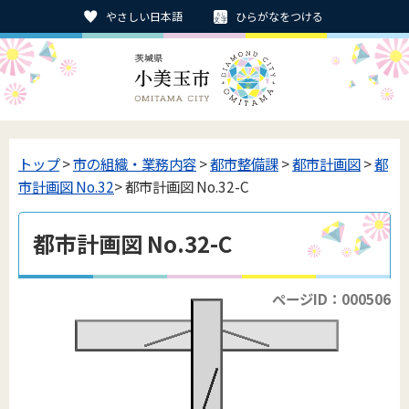
やさしい日本語
ひらがなをつける
トップ
>
市の組織・業務内容
>
都市整備課
>
都市計画図
>
都
市計画図 No.32
> 都市計画図 No.32-C
都市計画図 No.32-C
ページID：000506