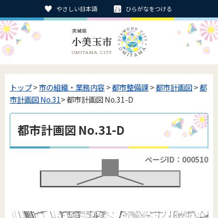
やさしい日本語
ひらがなをつける
トップ
>
市の組織・業務内容
>
都市整備課
>
都市計画図
>
都
市計画図 No.31
> 都市計画図 No.31-D
都市計画図 No.31-D
ページID：000510