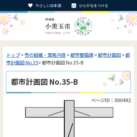
やさしい日本語
ひらがなをつける
トップ
>
市の組織・業務内容
>
都市整備課
>
都市計画図
>
都
市計画図 No.35
> 都市計画図 No.35-B
都市計画図 No.35-B
ページID：000492