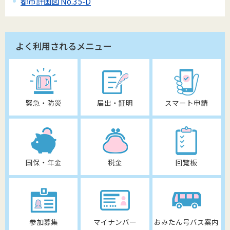
都市計画図 No.35-D
よく利用されるメニュー
緊急・防災
届出・証明
スマート申請
国保・年金
税金
回覧板
参加募集
マイナンバー
おみたん号バス案内