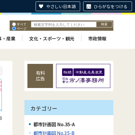
やさしい日本語
ひらがなをつける
すべて
ページ
PDF
ID
事・産業
文化・スポーツ・観光
市政情報
有料
広告
カテゴリー
3
都市計画図 No.35-A
都市計画図 No.35-B