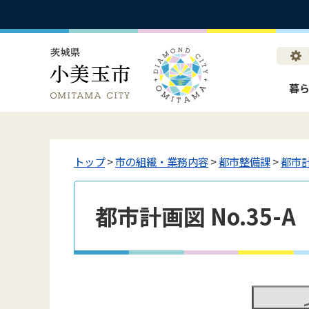
暮
トップ
>
市の組織・業務内容
>
都市整備課
>
都市
都市計画図 No.35-A