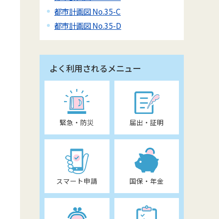
都市計画図 No.35-C
都市計画図 No.35-D
よく利用されるメニュー
緊急・防災
届出・証明
スマート申請
国保・年金