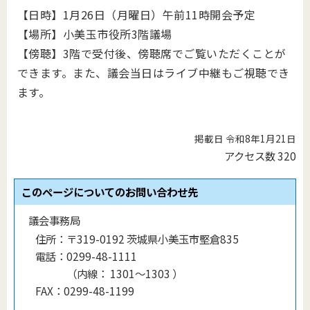
【日時】1月26日（月曜日）午前11
時開会予定
【場所】小美玉市役所3階議場
【傍聴】3階で受付後、傍聴席でご覧いただくことが
できます。
また、議会当日はライブ中継もご視聴でき
ます。
掲載日 令和8年1月21日
アクセス数
320
このページについてのお問い合わせ先
議会事務局
住所：
〒319-0192 茨城県小美玉市堅倉835
電話：
0299-48-1111
（
内線
：
1301〜1303
）
FAX：
0299-48-1199