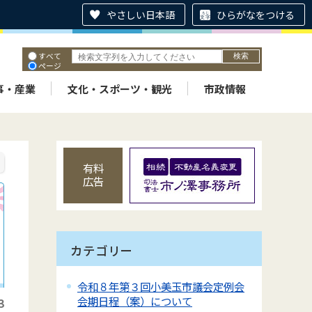
やさしい日本語
ひらがなをつける
すべて
ページ
PDF
ID
事・産業
文化・スポーツ・観光
市政情報
有料
広告
カテゴリー
令和８年第３回小美玉市議会定例会
会期日程（案）について
3