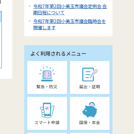
1
令和7年第2回小美玉市議会定例会 会
期日程について
令和7年第2回小美玉市議会臨時会を
開催します
よく利用されるメニュー
緊急・防災
届出・証明
スマート申請
国保・年金