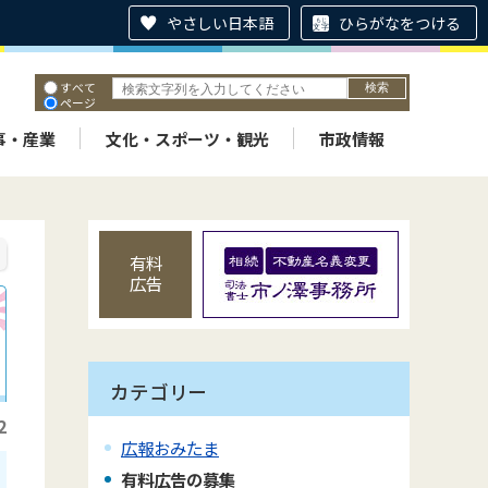
やさしい日本語
ひらがなをつける
すべて
ページ
PDF
ID
事・産業
文化・スポーツ・観光
市政情報
有料
広告
カテゴリー
2
広報おみたま
有料広告の募集