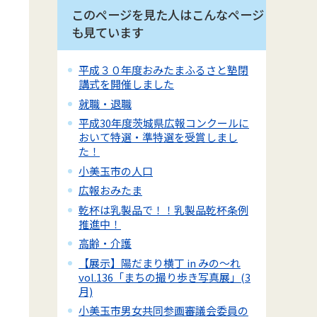
このページを見た人はこんなページ
も見ています
平成３０年度おみたまふるさと塾閉
講式を開催しました
就職・退職
平成30年度茨城県広報コンクールに
おいて特選・準特選を受賞しまし
た！
小美玉市の人口
広報おみたま
乾杯は乳製品で！！乳製品乾杯条例
推進中！
高齢・介護
【展示】陽だまり横丁 in みの～れ
vol.136「まちの撮り歩き写真展」(3
月)
小美玉市男女共同参画審議会委員の