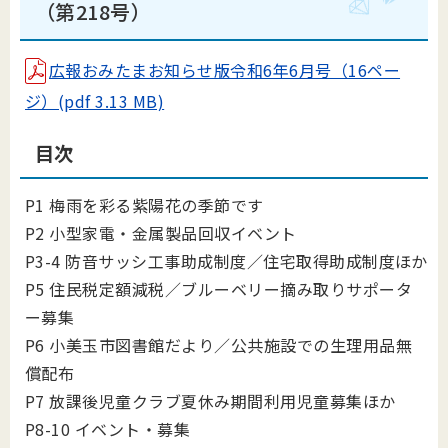
（第218号）
広報おみたまお知らせ版令和6年6月号（16ペー
ジ）(pdf 3.13 MB)
目次
P1 梅雨を彩る紫陽花の季節です
P2 小型家電・金属製品回収イベント
P3-4 防音サッシ工事助成制度／住宅取得助成制度ほか
P5 住民税定額減税／ブルーベリー摘み取りサポータ
ー募集
P6 小美玉市図書館だより／公共施設での生理用品無
償配布
P7 放課後児童クラブ夏休み期間利用児童募集ほか
P8-10 イベント・募集