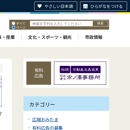
やさしい日本語
ひらがなをつける
すべて
ページ
PDF
ID
事・産業
文化・スポーツ・観光
市政情報
有料
広告
カテゴリー
7
広報おみたま
有料広告の募集