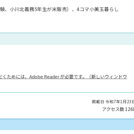
体験、小川北義務5年生が米販売）、4コマ小美玉暮らし
くためには、Adobe Reader が必要です。（新しいウィンドウ
掲載日 令和7年1月23
アクセス数
126