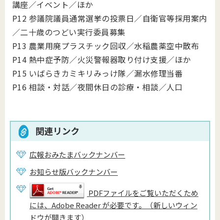
講座／イベント／ほか
P12 参議院議員通常選挙の投票日／自衛官等採用案内
／二十歳のつどい実行委員募集
P13 農業用廃プラスチック回収／水稲農薬空中散布
P14 熱中症予防／火災警報器取り付け支援／ほか
P15 いばらきカミキリみっけ隊／漏水修理当番
P16 相談・対話／夜間休日の診療・相談／人口
関連リンク
広報おみたまバックナンバー
お知らせ版バックナンバー
PDFファイルをご覧いただくため
には、Adobe Reader が必要です。（新しいウィン
ドウが開きます）