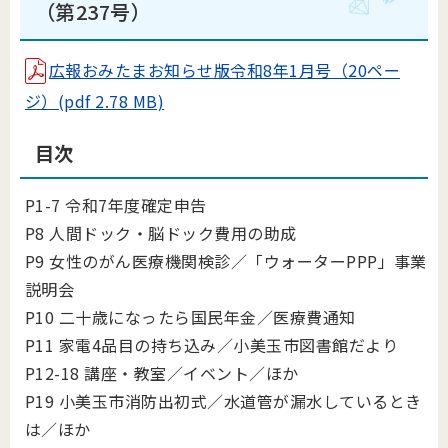
（第237号）
広報おみたまお知らせ版令和8年1月号（20ペー
ジ）(pdf 2.78 MB)
目次
P1-7 令和7年度確定申告
P8 人間ドック・脳ドック費用の助成
P9 女性のがん医療機関検診／「ウォーターPPP」事業
説明会
P10 二十歳になったら国民年金／医療費通知
P11 家電4品目の持ち込み／小美玉市図書館だより
P12-18 講座・教室／イベント／ほか
P19 小美玉市消防出初式／水道管が漏水しているとき
は／ほか