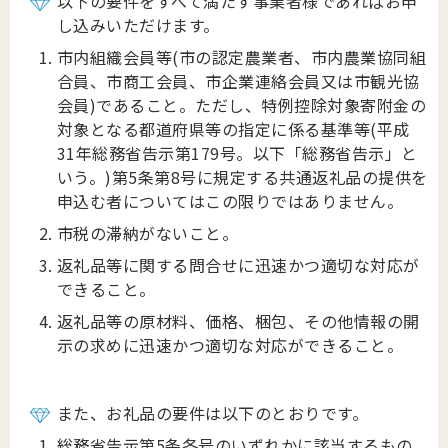
以下の要件をすべて満たす事業者様であればお申
し込みいただけます。
市内組織会員等
(
市の認定農業者、市内農業協同組
合員、市商工会員、市企業連絡会員又は市観光協
会員
)
であること。
ただし、特例控除対象寄附金の
対象となる都道府県等の指定に係る基準等
(
平成
31
年総務省告示第
179
号。以下「総務省告示」と
いう。
)
第5条第8号に規定する共通返礼品の提供を
申込む者についてはこの限りではありません。
市税の滞納がないこと。
返礼品等に関する問合せに迅速かつ適切な対応が
できること。
返礼品等の原材料、価格、梱包、その他情報の開
示の求めに迅速かつ適切な対応ができること。
また、お礼品の要件は以下のとおりです。
総務省告示第5条各号のいずれかに該当するもの