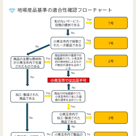
地場
産品
基準
の適合性
確認
フローチャート