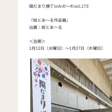
陽だまり横丁inみの～れvol.175
「絵とあ～る作品展」
出展：絵とあ～る
＜会期＞
1月12日（水曜日）～1月27日（木曜日）