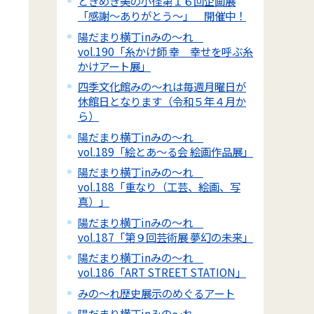
ときめき美の小径第１６回企画展
「感謝～ありがとう～」 開催中！
陽だまり横丁inみの～れ
vol.190「糸かけ師 幸 幸せを呼ぶ糸
かけアート展」
四季文化館みの～れは毎週月曜日が
休館日となります（令和５年４月か
ら）
陽だまり横丁inみの～れ
vol.189「絵とあ～る会 絵画作品展」
陽だまり横丁inみの～れ
vol.188「重なり（工芸、絵画、写
真）」
陽だまり横丁inみの～れ
vol.187「第９回芸術展 夢幻の未来」
陽だまり横丁inみの～れ
vol.186「ART STREET STATION」
みの～れ歴史展示のめぐるアート
陽だまり横丁inみの～れ