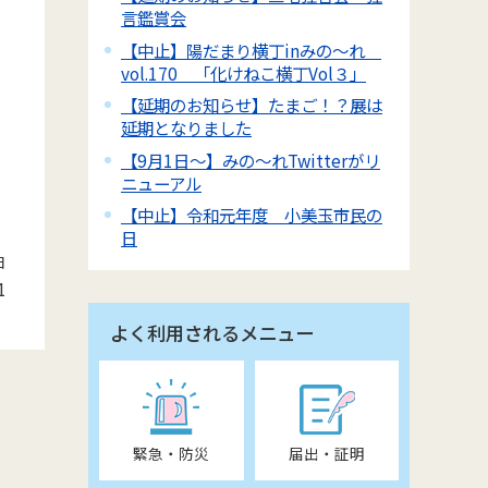
言鑑賞会
【中止】陽だまり横丁inみの～れ
vol.170 「化けねこ横丁Vol３」
【延期のお知らせ】たまご！？展は
延期となりました
【9月1日～】みの～れTwitterがリ
ニューアル
【中止】令和元年度 小美玉市民の
日
日
1
よく利用されるメニュー
緊急・防災
届出・証明