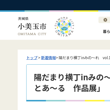
暮
トップ
>
新着情報
> 陽だまり横丁inみの～れ vol
陽だまり横丁inみの～れ
とあ～る 作品展」