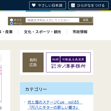
やさしい日本語
ひらがなをつける
すべて
ページ
PDF
ID
事・産業
文化・スポーツ・観光
市政情報
有料
広告
カテゴリー
光と風のステージCue vol.85
『尺八とギターの新しい響き』
0