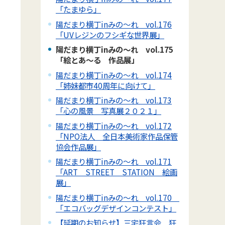
「たまゆら」
陽だまり横丁inみの～れ vol.176
「UVレジンのフシギな世界展」
陽だまり横丁inみの～れ vol.175
「絵とあ～る 作品展」
陽だまり横丁inみの～れ vol.174
「姉妹都市40周年に向けて」
陽だまり横丁inみの～れ vol.173
「心の風景 写真展２０２１」
陽だまり横丁inみの～れ vol.172
「NPO法人 全日本美術家作品保管
協会作品展」
陽だまり横丁inみの～れ vol.171
「ART STREET STATION 絵画
展」
陽だまり横丁inみの～れ vol.170
「エコバッグデザインコンテスト」
【延期のお知らせ】三宅狂言会 狂