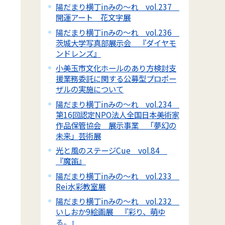
陽だまり横丁inみの～れ vol.237
開運アート 花文字展
陽だまり横丁inみの～れ vol.236
茨城大学写真部展示会 『ダイヤモ
ンドレンズ』
小美玉市文化ホールのあり方検討支
援業務委託に関する公募型プロポー
ザルの実施について
陽だまり横丁inみの～れ vol.234
第16回認定NPO法人全国日本美術家
作品保管協会 展示事業 「夢幻の
未来」芸術展
光と風のステージCue vol.84
『魔笛』
陽だまり横丁inみの～れ vol.233
Rei水彩教室展
陽だまり横丁inみの～れ vol.232
いしおか9絵画展 『彩り、萌ゆ
る。』