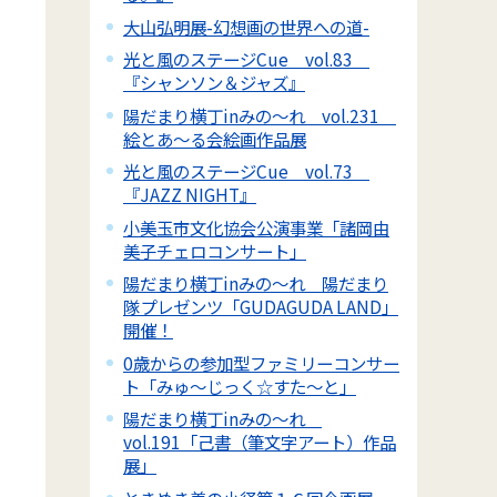
大山弘明展-幻想画の世界への道-
光と風のステージCue vol.83
『シャンソン＆ジャズ』
陽だまり横丁inみの～れ vol.231
絵とあ～る会絵画作品展
光と風のステージCue vol.73
『JAZZ NIGHT』
小美玉市文化協会公演事業「諸岡由
美子チェロコンサート」
陽だまり横丁inみの～れ 陽だまり
隊プレゼンツ「GUDAGUDA LAND」
開催！
0歳からの参加型ファミリーコンサー
ト「みゅ～じっく☆すた～と」
陽だまり横丁inみの～れ
vol.191「己書（筆文字アート）作品
展」